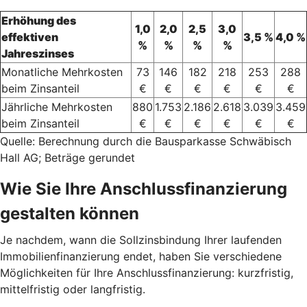
Erhöhung des
1,0
2,0
2,5
3,0
effektiven
3,5 %
4,0 %
%
%
%
%
Jahreszinses
Monatliche Mehrkosten
73
146
182
218
253
288
beim Zinsanteil
€
€
€
€
€
€
Jährliche Mehrkosten
880
1.753
2.186
2.618
3.039
3.459
beim Zinsanteil
€
€
€
€
€
€
Quelle: Berechnung durch die Bausparkasse Schwäbisch
Hall AG; Beträge gerundet
Wie Sie Ihre Anschlussfinanzierung
gestalten können
Je nachdem, wann die Sollzinsbindung Ihrer laufenden
Immobilienfinanzierung endet, haben Sie verschiedene
Möglichkeiten für Ihre Anschlussfinanzierung: kurzfristig,
mittelfristig oder langfristig.