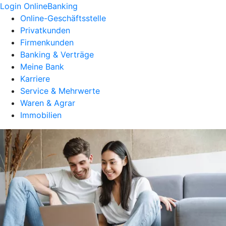
Login OnlineBanking
Online-Geschäftsstelle
Privatkunden
Firmenkunden
Banking & Verträge
Meine Bank
Karriere
Service & Mehrwerte
Waren & Agrar
Immobilien