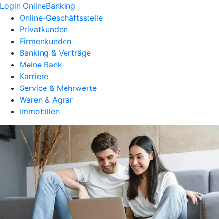
Login OnlineBanking
Online-Geschäftsstelle
Privatkunden
Firmenkunden
Banking & Verträge
Meine Bank
Karriere
Service & Mehrwerte
Waren & Agrar
Immobilien