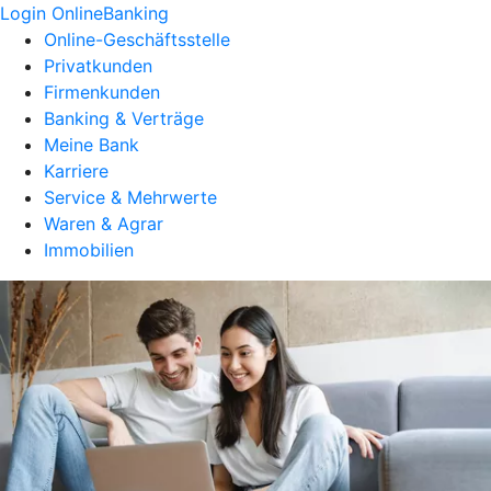
Login OnlineBanking
Online-Geschäftsstelle
Privatkunden
Firmenkunden
Banking & Verträge
Meine Bank
Karriere
Service & Mehrwerte
Waren & Agrar
Immobilien