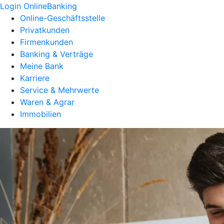
Login OnlineBanking
Online-Geschäftsstelle
Privatkunden
Firmenkunden
Banking & Verträge
Meine Bank
Karriere
Service & Mehrwerte
Waren & Agrar
Immobilien