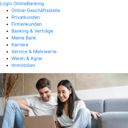
Login OnlineBanking
Online-Geschäftsstelle
Privatkunden
Firmenkunden
Banking & Verträge
Meine Bank
Karriere
Service & Mehrwerte
Waren & Agrar
Immobilien