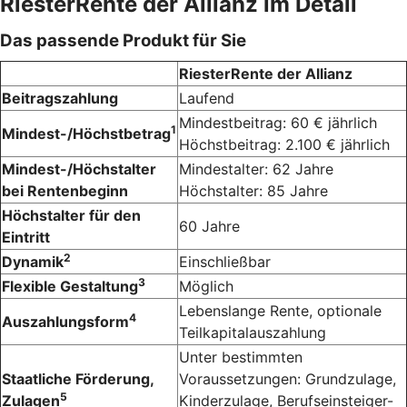
RiesterRente der Allianz im Detail
Das passende Produkt für Sie
RiesterRente der Allianz
Beitragszahlung
Laufend
Mindestbeitrag: 60 € jährlich
1
Mindest-/Höchstbetrag
Höchstbeitrag: 2.100 € jährlich
Mindest-/Höchstalter
Mindestalter: 62 Jahre
bei Rentenbeginn
Höchstalter: 85 Jahre
Höchstalter für den
60 Jahre
Eintritt
2
Dynamik
Einschließbar
3
Flexible Gestaltung
Möglich
Lebenslange Rente, optionale
4
Auszahlungsform
Teilkapitalauszahlung
Unter bestimmten
Staatliche Förderung,
Voraussetzungen: Grundzulage,
5
Zulagen
Kinderzulage, Berufseinsteiger-